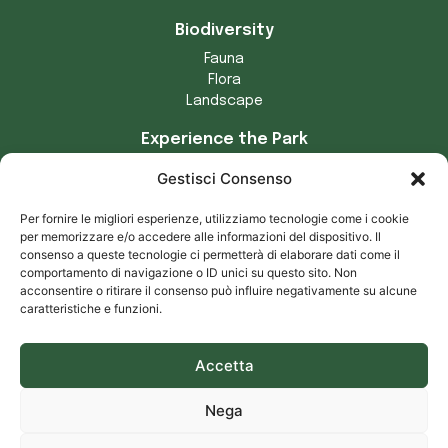
Biodiversity
Fauna
Flora
Landscape
Experience the Park
Crafts
Gestisci Consenso
Municipalities of the Park
Tradizioni locali
Per fornire le migliori esperienze, utilizziamo tecnologie come i cookie
Prodotti tipici
per memorizzare e/o accedere alle informazioni del dispositivo. Il
consenso a queste tecnologie ci permetterà di elaborare dati come il
Privacy and cookies
comportamento di navigazione o ID unici su questo sito. Non
acconsentire o ritirare il consenso può influire negativamente su alcune
Privacy notice
caratteristiche e funzioni.
Cookie notice
Accetta
Download our app for Android and iOS – Parco delle Serre
Nega
Powered by
Francioso Comunicazione