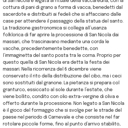
di San Nicola è legata al rituale della vaccaredha, con la
cottura di pani di grano a forma di vacca, benedetti dal
sacerdote e distribuiti ai fedeli che si affacciano dalle
case per attendere il passaggio della statua del santo.
La tradizione gastronomica si collega all’usanza
folklorica di far aprire la processione di San Nicola dai
massari, che trascinavano mediante una corda le
vacche, precedentemente benedette, con
l’immaginetta del santo posta tra le corna. Proprio per
questo quella di San Nicola era detta la festa dei
massari. Nella ricorrenza del 6 dicembre viene
conservato il rito della distribuzione del cibo, ma i ceci
sono sostituiti dal granone. La pietanza si prepara col
granturco, essiccato al sole durante l’estate, che
viene bollito, condito con olio extra-vergine di oliva e
offerto durante la processione. Non legato a San Nicola
è il gioco del formaggio che si svolge per le strade del
paese nel periodo di Carnevale e che consiste nel far
rotolare piccole forme, fino al punto d’arrivo stabilito,