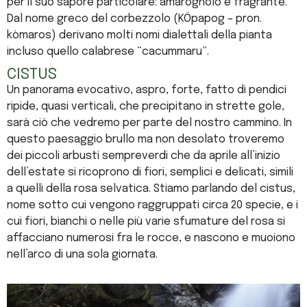
per il suo sapore particolare: amarognolo e fragrante.
Dal nome greco del corbezzolo (KÓpapog – pron.
kòmaros) derivano molti nomi dialettali della pianta
incluso quello calabrese “cacummaru”.
CISTUS
Un panorama evocativo, aspro, forte, fatto di pendici
ripide, quasi verticali, che precipitano in strette gole,
sarà ciò che vedremo per parte del nostro cammino. In
questo paesaggio brullo ma non desolato troveremo
dei piccoli arbusti sempreverdi che da aprile all’inizio
dell’estate si ricoprono di fiori, semplici e delicati, simili
a quelli della rosa selvatica. Stiamo parlando del cistus,
nome sotto cui vengono raggruppati circa 20 specie, e i
cui fiori, bianchi o nelle più varie sfumature del rosa si
affacciano numerosi fra le rocce, e nascono e muoiono
nell’arco di una sola giornata.