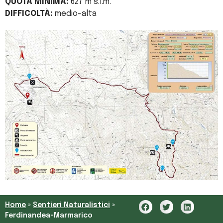
QUOTA MINIMA:
627 m s.l.m.
DIFFICOLTÀ:
medio-alta
Home
»
Sentieri Naturalistici
»
Ferdinandea-Marmarico