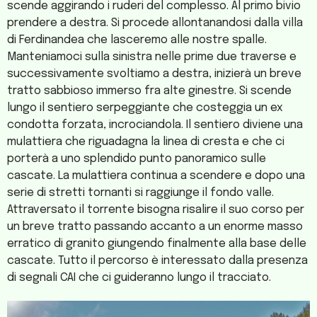
scende aggirando i ruderi del complesso. Al primo bivio
prendere a destra. Si procede allontanandosi dalla villa
di Ferdinandea che lasceremo alle nostre spalle.
Manteniamoci sulla sinistra nelle prime due traverse e
successivamente svoltiamo a destra, inizierà un breve
tratto sabbioso immerso fra alte ginestre. Si scende
lungo il sentiero serpeggiante che costeggia un ex
condotta forzata, incrociandola. Il sentiero diviene una
mulattiera che riguadagna la linea di cresta e che ci
porterà a uno splendido punto panoramico sulle
cascate. La mulattiera continua a scendere e dopo una
serie di stretti tornanti si raggiunge il fondo valle.
Attraversato il torrente bisogna risalire il suo corso per
un breve tratto passando accanto a un enorme masso
erratico di granito giungendo finalmente alla base delle
cascate. Tutto il percorso è interessato dalla presenza
di segnali CAI che ci guideranno lungo il tracciato.