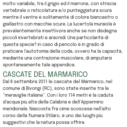
molto variabile, tra il grigio ed il marrone, con striscia
vertebrale o reticolatura e/o punteggiatura scura
mentre il ventre è solitamente di colore biancastro o
giallastro con macchie scure. La lucertola muraiola è
prevalentemente insettivora anche se non disdegna
piccoli invertebrati e aracnidi. Una particolarità di
questa specie? in caso di pericolo è in grado di
praticare l’autotomia della coda, ovvero ha la capacità,
mediante una contrazione muscolare, di amputarsi
spontaneamente tale appendice.
CASCATE DEL MARMARICO
Dal 6 settembre 2011 le cascate del Marmarico, nel
comune di Bivongi (RC), sono state inserite tra le
“meraviglie italiane”. Con i loro 114 metri è la caduta
d’acqua più alta della Calabria e dell’Appennino
meridionale. Nascosta fra cime scoscese nell’alto
corso della fiumara Stilaro, è uno dei luoghi più
suggestivi che la natura possa offrire.