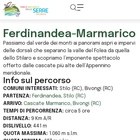
contenuto
Ferdinandea-Marmarico
Passiamo dal verde dei monti ai panorami aspri e impervi
delle dorsali che separano la valle del Folea da quella
dello Stilaro e scopriamo l’imponente spettacolo
offerto dalle cascate più alte dell’Appennino
meridionale.
Info sul percorso
COMUNI INTERESSATI:
Stilo (RC), Bivongi (RC)
PARTENZA:
Ferdinandea, Stilo (RC)
ARRIVO:
Cascate Marmarico, Bivongi (RC)
TEMPI DI PERCORRENZA:
circa 5 ore
DISTANZA:
9 Km A/R
DISLIVELLO:
441 m
QUOTA MASSIMA:
1.060 m s.l.m.