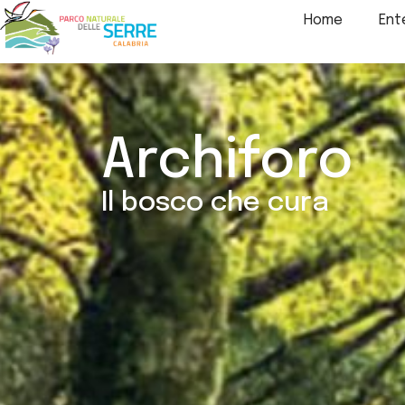
contenuto
Home
Ent
Archiforo
Il bosco che cura