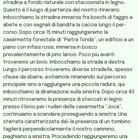
stradina a fondo naturale con staccionata in legno.
Questo è il luogo di partenza del nostro itinerario.
Imbocchiamo la stradina immersa fra boschi di faggio e
abete e con segnali di bandita la caccia lungo il per-
corso. Dopo circa 15 minuti raggiungeremo la
casermetta forestale di “Pietra Tonda”, un edificio a un
piano con infissi rossi, immersa in bosco
prevalentemente di pino laricio. Poco più avanti
troveremo un bivio. Imbocchiamo la strada a destra.
Lungo il percorso troveremo diverse stradelle, spesso
chiuse da sbarre, evitiamole rimanendo sul percorso
principale sino a raggiungere una piccola radura, qui
imbocchiamo la diramazione sulla sinistra. Dopo circa 40
minuti ritroveremo la presenza di steccati in legno
presso il bivio per i ruderi della casermetta “Jocà”,
continuiamo a scendere proseguendo a sinistra. Una
sterrata caratterizzata dal-la presenza di un tombino
taglierà perpendicolarmente il nostro cammino,
pieghiamo a sinistra. Procedendo raggiungeremo una