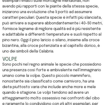
esemplari rimasti sulle montagne meridionali, non
avendo più rapporti con le piante della stessa specie,
iniziarono una evoluzione che li portò ad assumere
caratteri peculiari. Questa specie è infatti più slanciata,
può arrivare a superare abbondantemente i 40-50 metri,
fornisce legname di migliore qualità ed è più resistente
e adattabile a differenti temperature e suoli rispetto al
pino nero. Oggi il pino laricio o silano, insieme alla croce
bizantina, alla croce potenziata e al capitello dorico, è
uno dei simboli della Calabria.
VOLPE
Sono pochi nel regno animale le specie che possiedono
una presenza così forte e ambivalente nell’immaginario
umano come la volpe. Questo piccolo mammifero,
nonostante sia classificato come carnivoro, ha una
dieta piuttosto varia che include anche more e mele
quando è stagione. Le volpi tendono ad avere un
atteggiamento molto ossessivo nei confronti del cibo
e raramente lo condividono con gli altri esemplari, per