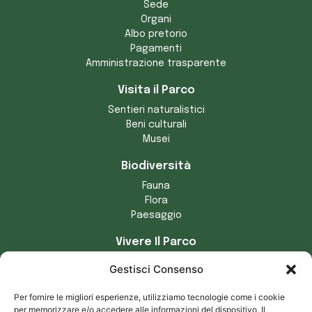
Sede
Organi
Albo pretorio
Pagamenti
Amministrazione trasparente
Visita il Parco
Sentieri naturalistici
Beni culturali
Musei
Biodiversità
Fauna
Flora
Paesaggio
Vivere Il Parco
Artigianato
Gestisci Consenso
Comuni del parco
Tradizioni locali
Per fornire le migliori esperienze, utilizziamo tecnologie come i cookie
Prodotti tipici
per memorizzare e/o accedere alle informazioni del dispositivo. Il