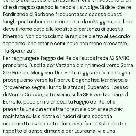
verdi praterie, scorci affascinanti che si rivestono di un
che di magico quando la nebbia li avvolge. Si dice che re
Ferdinando di Borbone frequentasse spesso questi
luoghi per l’abbondante presenza di selvaggina, e a lui si
deve il nome dato alla località di partenza di questo
itinerario. Non conosciamo la ragione dietro al secondo
toponimo, che rimane comunque non meno evocativo,
“la Speranza”.
Per raggiungere Faggio del Re dall’autostrada A2 SA/RC
prendiamo l’uscita per Vazzano e dirigiamoci verso Serra
San Bruno e Mongiana. Una volta raggiunta la montagna
proseguiamo verso la Riserva Biogenetica Marchesale
(troveremo segnali lungo la strada). Superato il passo
di Monte Crocco, ci troviamo sulla SP 9 per Laureana di
Borrello, poco prima di località Faggio del Re, che
presenta una casermetta forestale con area picnic
recintata sulla sinistra e i ruderi di una seconda
casermetta sulla destra, lasciamo l’auto. Sulla destra,
rispetto al senso di marcia per Laureana, vi è una